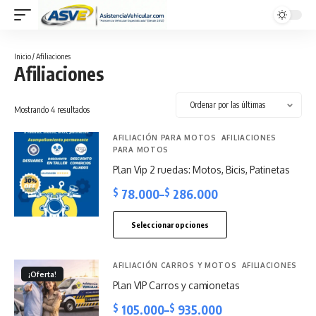
Inicio
/ Afiliaciones
Afiliaciones
Sorted
Mostrando 4 resultados
by
latest
AFILIACIÓN PARA MOTOS
AFILIACIONES
PARA MOTOS
Plan Vip 2 ruedas: Motos, Bicis, Patinetas
$
78.000
–
$
286.000
Price
range:
Seleccionar opciones
$ 78.000
Este
through
producto
AFILIACIÓN CARROS Y MOTOS
AFILIACIONES
¡Oferta!
$ 286.000
tiene
Plan VIP Carros y camionetas
múltiples
$
105.000
–
$
935.000