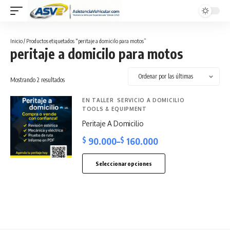
Inicio
/ Productos etiquetados “peritaje a domicilo para motos”
peritaje a domicilo para motos
Sorted
Mostrando 2 resultados
by
latest
EN TALLER
SERVICIO A DOMICILIO
TOOLS & EQUIPMENT
Peritaje A Domicilio
$
90.000
–
$
160.000
Price
range:
Seleccionar opciones
$ 90.000
Este
through
producto
$ 160.000
tiene
múltiples