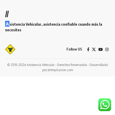
variantes.
Las
//
opciones
se
A
sistencia Vehicular, asistencia confiable cuando más la
pueden
necesites
elegir
en
la
Follow US
página
de
producto
© 2015-2026 Asistencia Vehicular - Derechos Reservados - Desarrollado
por JimmyGarzon.com